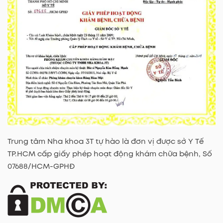
Trung tâm Nha khoa 3T tự hào là đơn vị được sở Y Tế
TP.HCM cấp giấy phép hoạt động khám chữa bệnh, Số
07688/HCM-GPHĐ