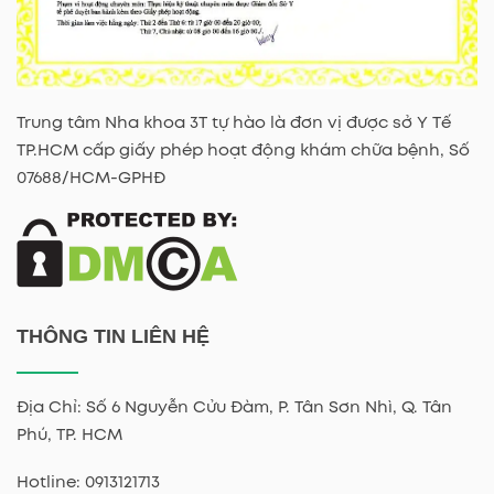
Trung tâm Nha khoa 3T tự hào là đơn vị được sở Y Tế
TP.HCM cấp giấy phép hoạt động khám chữa bệnh, Số
07688/HCM-GPHĐ
THÔNG TIN LIÊN HỆ
Địa Chỉ: Số 6 Nguyễn Cửu Đàm, P. Tân Sơn Nhì, Q. Tân
Phú, TP. HCM
Hotline: 0913121713