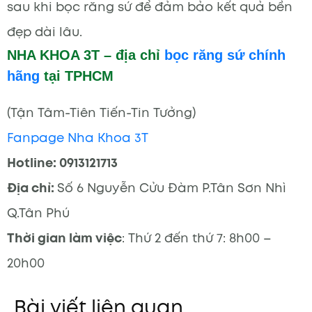
sau khi bọc răng sứ để đảm bảo kết quả bền
đẹp dài lâu.
NHA KHOA 3T – địa chỉ
bọc răng sứ chính
hãng
tại TPHCM
(Tận Tâm-Tiên Tiến-Tin Tưởng)
Fanpage Nha Khoa 3T
Hotline: 0913121713
Địa chỉ:
Số 6 Nguyễn Cửu Đàm P.Tân Sơn Nhì
Q.Tân Phú
Thời gian làm việc
: Thứ 2 đến thứ 7: 8h00 –
20h00
Bài viết liên quan