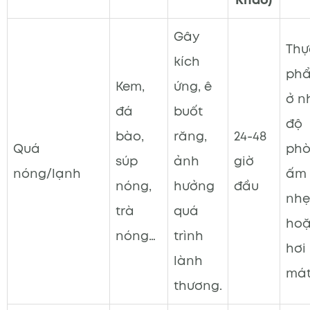
Gây
Thự
kích
ph
Kem,
ứng, ê
ở n
đá
buốt
độ
bào,
răng,
24-48
Quá
phò
súp
ảnh
giờ
nóng/lạnh
ấm
nóng,
hưởng
đầu
nhẹ
trà
quá
ho
nóng…
trình
hơi
lành
mát
thương.