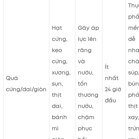
Thự
ph
Hạt
Gây áp
mề
cứng,
lực lên
dễ
kẹo
răng
nha
cứng,
và
chá
Ít
xương,
nướu,
súp
Quá
nhất
sụn,
tổn
bún
cứng/dai/giòn
24 giờ
thịt
thương
phở
đầu
dai,
nướu,
thịt
bánh
chậm
xay,
mì
phục
trứ