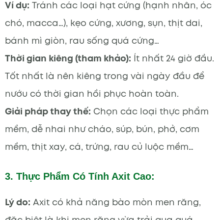
Ví dụ:
Tránh các loại hạt cứng (hạnh nhân, óc
chó, macca…), kẹo cứng, xương, sụn, thịt dai,
bánh mì giòn, rau sống quá cứng…
Thời gian kiêng (tham khảo):
Ít nhất 24 giờ đầu.
Tốt nhất là nên kiêng trong vài ngày đầu để
nướu có thời gian hồi phục hoàn toàn.
Giải pháp thay thế:
Chọn các loại thực phẩm
mềm, dễ nhai như cháo, súp, bún, phở, cơm
mềm, thịt xay, cá, trứng, rau củ luộc mềm…
3. Thực Phẩm Có Tính Axit Cao:
Lý do:
Axit có khả năng bào mòn men răng,
đặc biệt là khi men răng vừa trải qua quá