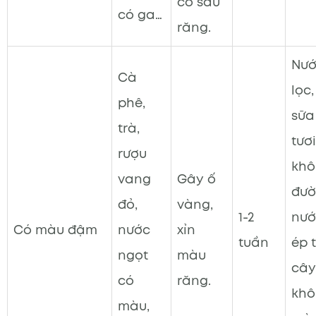
cơ sâu
có ga…
răng.
Nư
Cà
lọc,
phê,
sữa
trà,
tươi
rượu
khô
vang
Gây ố
đườ
đỏ,
vàng,
1-2
nướ
Có màu đậm
nước
xỉn
tuần
ép t
ngọt
màu
cây
có
răng.
khô
màu,