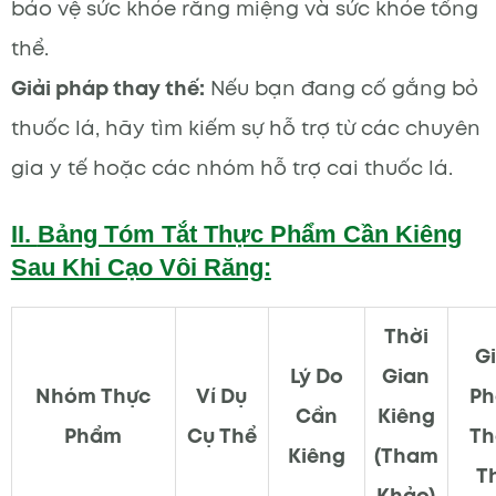
bảo vệ sức khỏe răng miệng và sức khỏe tổng
thể.
Giải pháp thay thế:
Nếu bạn đang cố gắng bỏ
thuốc lá, hãy tìm kiếm sự hỗ trợ từ các chuyên
gia y tế hoặc các nhóm hỗ trợ cai thuốc lá.
II.
Bảng Tóm Tắt Thực Phẩm Cần Kiêng
Sau Khi Cạo Vôi Răng:
Thời
Gi
Lý Do
Gian
Nhóm Thực
Ví Dụ
Ph
Cần
Kiêng
Phẩm
Cụ Thể
Th
Kiêng
(Tham
T
Khảo)