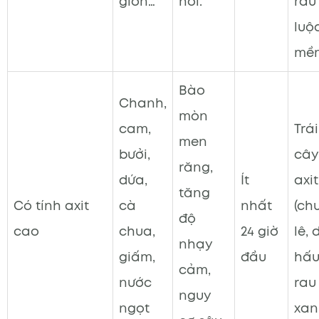
giòn…
hồi.
rau
luộ
mề
Bào
Chanh,
mòn
cam,
Trái
men
bưởi,
cây 
răng,
dứa,
Ít
axit
tăng
Có tính axit
cà
nhất
(chu
độ
cao
chua,
24 giờ
lê, 
nhạy
giấm,
đầu
hấu
cảm,
nước
rau
nguy
ngọt
xan