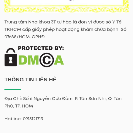
Trung tâm Nha khoa 3T tự hào là đơn vị được sở Y Tế
TP.HCM cấp giấy phép hoạt động khám chữa bệnh, Số
07688/HCM-GPHĐ
THÔNG TIN LIÊN HỆ
Địa Chỉ: Số 6 Nguyễn Cửu Đàm, P. Tân Sơn Nhì, Q. Tân
Phú, TP. HCM
Hotline: 0913121713