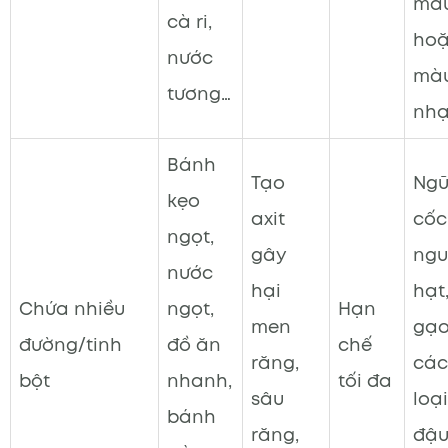
mà
cà ri,
ho
nước
mà
tương…
nhạ
Bánh
Tạo
Ng
kẹo
axit
cốc
ngọt,
gây
ngu
nước
hại
hạt
Chứa nhiều
ngọt,
Hạn
men
gạo 
đường/tinh
đồ ăn
chế
răng,
các
bột
nhanh,
tối đa
sâu
loại
bánh
răng,
đậu