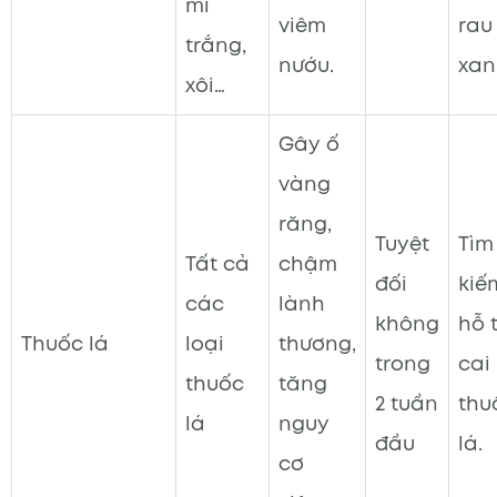
mì
viêm
rau
trắng,
nướu.
xan
xôi…
Gây ố
vàng
răng,
Tuyệt
Tìm
Tất cả
chậm
đối
kiế
các
lành
không
hỗ 
Thuốc lá
loại
thương,
trong
cai
thuốc
tăng
2 tuần
thu
lá
nguy
đầu
lá.
cơ