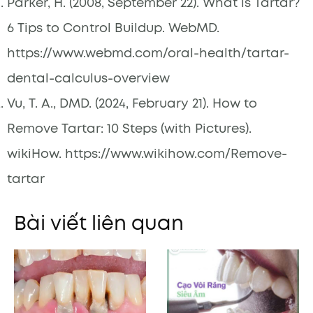
Parker, H. (2008, September 22). What is Tartar?
6 Tips to Control Buildup. WebMD.
https://www.webmd.com/oral-health/tartar-
dental-calculus-overview
Vu, T. A., DMD. (2024, February 21). How to
Remove Tartar: 10 Steps (with Pictures).
wikiHow. https://www.wikihow.com/Remove-
tartar
Bài viết liên quan