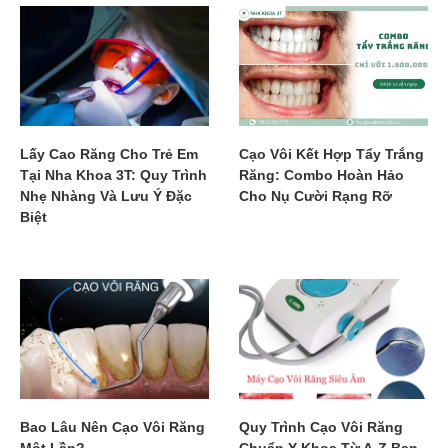
Lấy Cao Răng Cho Trẻ Em
Cạo Vôi Kết Hợp Tẩy Trắng
Tại Nha Khoa 3T: Quy Trình
Răng: Combo Hoàn Hảo
Nhẹ Nhàng Và Lưu Ý Đặc
Cho Nụ Cười Rạng Rỡ
Biệt
Bao Lâu Nên Cạo Vôi Răng
Quy Trình Cạo Vôi Răng
Một Lần?
Chuẩn Y Khoa Từ A-Z Bạn