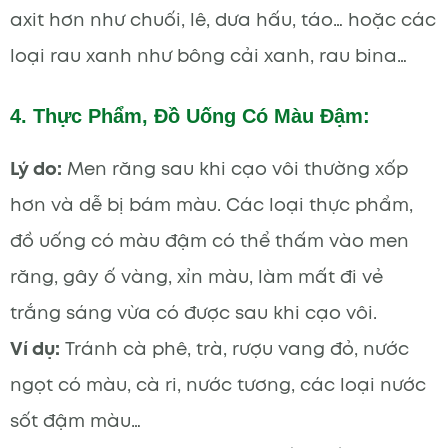
axit hơn như chuối, lê, dưa hấu, táo… hoặc các
loại rau xanh như bông cải xanh, rau bina…
4. Thực Phẩm, Đồ Uống Có Màu Đậm:
Lý do:
Men răng sau khi cạo vôi thường xốp
hơn và dễ bị bám màu. Các loại thực phẩm,
đồ uống có màu đậm có thể thấm vào men
răng, gây ố vàng, xỉn màu, làm mất đi vẻ
trắng sáng vừa có được sau khi cạo vôi.
Ví dụ:
Tránh cà phê, trà, rượu vang đỏ, nước
ngọt có màu, cà ri, nước tương, các loại nước
sốt đậm màu…