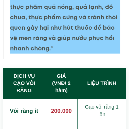
thực phẩm quá nóng, quá lạnh, đồ
chua, thực phẩm cứng và tránh thói
quen gây hại như hút thuốc để bảo
vệ men răng và giúp nướu phục hồi
nhanh chóng.
“
DỊCH VỤ
GIÁ
CẠO VÔI
(VNĐ/ 2
LIỆU TRÌNH
RĂNG
hàm)
Cạo vôi răng 1
Vôi răng ít
200.000
lần