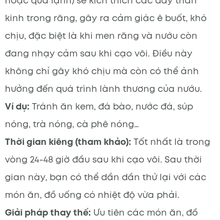
hoặc quá lạnh) sẽ kích thích các dây thần
kinh trong răng, gây ra cảm giác ê buốt, khó
chịu, đặc biệt là khi men răng và nướu còn
đang nhạy cảm sau khi cạo vôi. Điều này
không chỉ gây khó chịu mà còn có thể ảnh
hưởng đến quá trình lành thương của nướu.
Ví dụ:
Tránh ăn kem, đá bào, nước đá, súp
nóng, trà nóng, cà phê nóng…
Thời gian kiêng (tham khảo):
Tốt nhất là trong
vòng 24-48 giờ đầu sau khi cạo vôi. Sau thời
gian này, bạn có thể dần dần thử lại với các
món ăn, đồ uống có nhiệt độ vừa phải.
Giải pháp thay thế:
Ưu tiên các món ăn, đồ