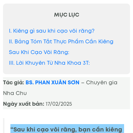
MỤC LỤC
I. Kiêng gì sau khi cạo vôi răng?
II. Bảng Tóm Tắt Thực Phẩm Cần Kiêng
Sau Khi Cạo Vôi Răng:
III. Lời Khuyên Từ Nha Khoa 3T:
Tác giả:
BS. PHAN XUÂN SƠN
– Chuyên gia
Nha Chu
Ngày xuất bản:
17/02/2025
“Sau khi cạo vôi răng, bạn cần kiêng