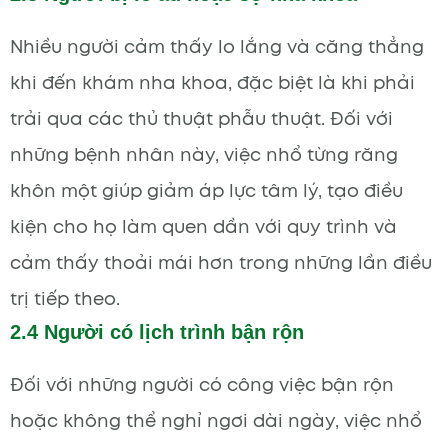
Nhiều người cảm thấy lo lắng và căng thẳng
khi đến khám nha khoa, đặc biệt là khi phải
trải qua các thủ thuật phẫu thuật. Đối với
những bệnh nhân này, việc nhổ từng răng
khôn một giúp giảm áp lực tâm lý, tạo điều
kiện cho họ làm quen dần với quy trình và
cảm thấy thoải mái hơn trong những lần điều
trị tiếp theo.
2.4 Người có lịch trình bận rộn
Đối với những người có công việc bận rộn
hoặc không thể nghỉ ngơi dài ngày, việc nhổ