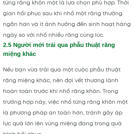
từng răng khôn một là lựa chọn phù hợp. Thời
gian hồi phục sau khi nhổ một răng thường
ngắn hơn và ít ảnh hưởng đến sinh hoạt hàng
ngày so với nhổ nhiều răng cùng lúc.
2.5 Người mới trải qua phẫu thuật răng
miệng khác
Nếu bạn vừa trải qua một cuộc phẫu thuật
răng miệng khác, nên đợi vết thương lành
hoàn toàn trước khi nhổ răng khôn. Trong
trường hợp này, việc nhổ từng răng khôn một
là phương pháp an toàn hơn, tránh gây áp
lực quá lớn lên vùng miệng đang trong quá