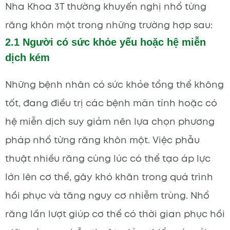
Nha Khoa 3T thường khuyến nghị nhổ từng
răng khôn một trong những trường hợp sau:
2.1 Người có sức khỏe yếu hoặc hệ miễn
dịch kém
Những bệnh nhân có sức khỏe tổng thể không
tốt, đang điều trị các bệnh mãn tính hoặc có
hệ miễn dịch suy giảm nên lựa chọn phương
pháp nhổ từng răng khôn một. Việc phẫu
thuật nhiều răng cùng lúc có thể tạo áp lực
lớn lên cơ thể, gây khó khăn trong quá trình
hồi phục và tăng nguy cơ nhiễm trùng. Nhổ
răng lần lượt giúp cơ thể có thời gian phục hồi