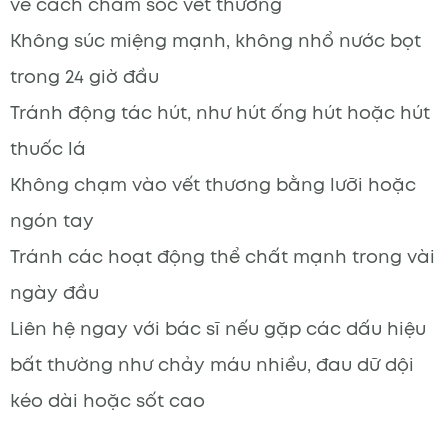
về cách chăm sóc vết thương
Không súc miệng mạnh, không nhổ nước bọt
trong 24 giờ đầu
Tránh động tác hút, như hút ống hút hoặc hút
thuốc lá
Không chạm vào vết thương bằng lưỡi hoặc
ngón tay
Tránh các hoạt động thể chất mạnh trong vài
ngày đầu
Liên hệ ngay với bác sĩ nếu gặp các dấu hiệu
bất thường như chảy máu nhiều, đau dữ dội
kéo dài hoặc sốt cao