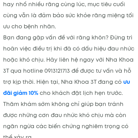
hay nhổ nhiều răng cùng lúc, mục tiêu cuối
cùng vẫn là đảm bảo sức khỏe răng miệng tối
ưu cho bệnh nhân.
Bạn đang gặp vấn đề với răng khôn? Đừng trì
hoãn việc điều trị khi đã có dấu hiệu đau nhức
hoặc khó chịu. Hãy liên hệ ngay với Nha Khoa
3T qua hotline 0913121713 để được tư vấn và hỗ
trợ kịp thời. Hiện tại, Nha Khoa 3T đang có
ưu
đãi giảm 10%
cho khách đặt lịch hẹn trước.
Thăm khám sớm không chỉ giúp bạn tránh
được những cơn đau nhức khó chịu mà còn
ngăn ngừa các biến chứng nghiêm trọng có
thể xảy ra.