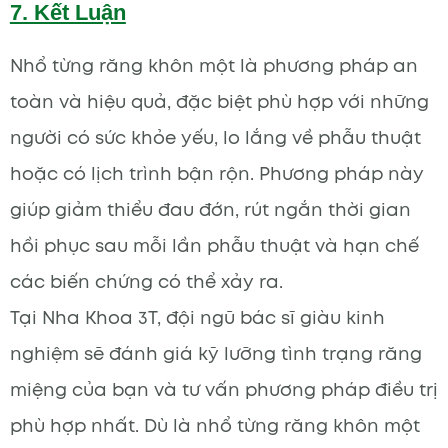
7. Kết Luận
Nhổ từng răng khôn một là phương pháp an
toàn và hiệu quả, đặc biệt phù hợp với những
người có sức khỏe yếu, lo lắng về phẫu thuật
hoặc có lịch trình bận rộn. Phương pháp này
giúp giảm thiểu đau đớn, rút ngắn thời gian
hồi phục sau mỗi lần phẫu thuật và hạn chế
các biến chứng có thể xảy ra.
Tại Nha Khoa 3T, đội ngũ bác sĩ giàu kinh
nghiệm sẽ đánh giá kỹ lưỡng tình trạng răng
miệng của bạn và tư vấn phương pháp điều trị
phù hợp nhất. Dù là nhổ từng răng khôn một