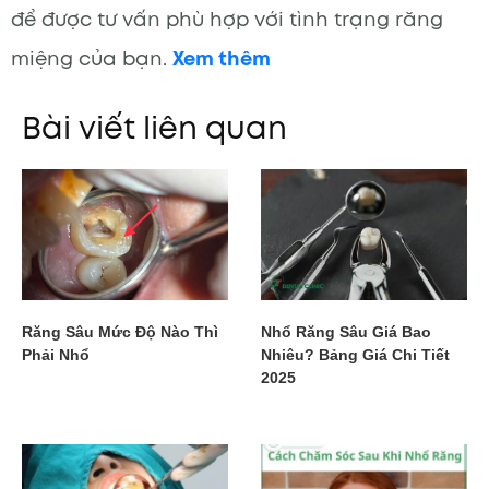
để được tư vấn phù hợp với tình trạng răng
miệng của bạn.
Xem thêm
Bài viết liên quan
Răng Sâu Mức Độ Nào Thì
Nhổ Răng Sâu Giá Bao
Phải Nhổ
Nhiêu? Bảng Giá Chi Tiết
2025