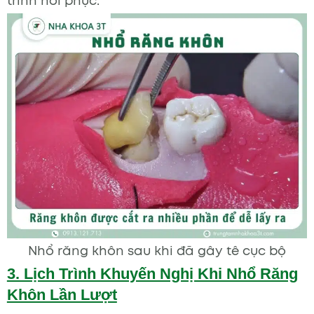
trình hồi phục.
Nhổ răng khôn sau khi đã gây tê cục bộ
3. Lịch Trình Khuyến Nghị Khi Nhổ Răng
Khôn Lần Lượt