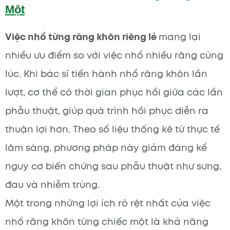
Một
Việc nhổ từng răng khôn riêng lẻ
mang lại
nhiều ưu điểm so với việc nhổ nhiều răng cùng
lúc. Khi bác sĩ tiến hành nhổ răng khôn lần
lượt, cơ thể có thời gian phục hồi giữa các lần
phẫu thuật, giúp quá trình hồi phục diễn ra
thuận lợi hơn. Theo số liệu thống kê từ thực tế
lâm sàng, phương pháp này giảm đáng kể
nguy cơ biến chứng sau phẫu thuật như sưng,
đau và nhiễm trùng.
Một trong những lợi ích rõ rệt nhất của việc
nhổ răng khôn từng chiếc một là khả năng