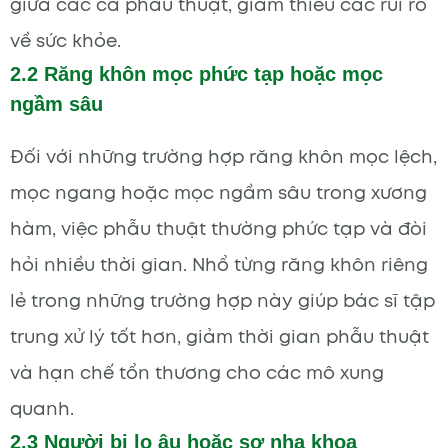
giữa các ca phẫu thuật, giảm thiểu các rủi ro
về sức khỏe.
2.2 Răng khôn mọc phức tạp hoặc mọc
ngầm sâu
Đối với những trường hợp răng khôn mọc lệch,
mọc ngang hoặc mọc ngầm sâu trong xương
hàm, việc phẫu thuật thường phức tạp và đòi
hỏi nhiều thời gian. Nhổ từng răng khôn riêng
lẻ trong những trường hợp này giúp bác sĩ tập
trung xử lý tốt hơn, giảm thời gian phẫu thuật
và hạn chế tổn thương cho các mô xung
quanh.
2.3 Người bị lo âu hoặc sợ nha khoa