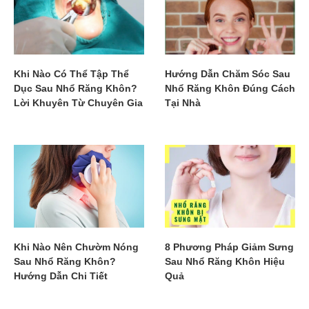
Khi Nào Có Thể Tập Thể
Hướng Dẫn Chăm Sóc Sau
Dục Sau Nhổ Răng Khôn?
Nhổ Răng Khôn Đúng Cách
Lời Khuyên Từ Chuyên Gia
Tại Nhà
Khi Nào Nên Chườm Nóng
8 Phương Pháp Giảm Sưng
Sau Nhổ Răng Khôn?
Sau Nhổ Răng Khôn Hiệu
Hướng Dẫn Chi Tiết
Quả