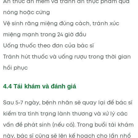
Ăn thức ăn mềm và tránh ăn thực phẩm quá
nóng hoặc cứng
Vệ sinh răng miệng đúng cách, tránh xúc
miệng mạnh trong 24 giờ đầu
Uống thuốc theo đơn của bác sĩ
Tránh hút thuốc và uống rượu trong thời gian
hồi phục
4.4 Tái khám và đánh giá
Sau 5-7 ngày, bệnh nhân sẽ quay lại để bác sĩ
kiểm tra tình trạng lành thương và xử lý các
vấn đề phát sinh (nếu có). Trong buổi tái khám
này, bác sĩ cũng sẽ lên kế hoạch cho lần nhổ