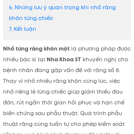
6. Những lưu ý quan trọng khi nhổ răng
khôn từng chiếc
7. Kết luận
Nhổ từng răng khôn một
là phương pháp được
nhiều bác sĩ tại
Nha Khoa 3T
khuyến nghị cho
bệnh nhân đang gặp vấn đề với răng số 8.
Thay vì nhổ nhiều răng khôn cùng lúc, việc
nhổ riêng lẻ từng chiếc giúp giảm thiểu đau
đớn, rút ngắn thời gian hồi phục và hạn chế
biến chứng sau phẫu thuật. Quá trình phẫu
thuật răng cùng tuần tự cho phép kiểm soát