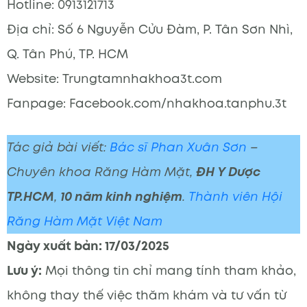
Hotline: 0913121713
Địa chỉ: Số 6 Nguyễn Cửu Đàm, P. Tân Sơn Nhì,
Q. Tân Phú, TP. HCM
Website: Trungtamnhakhoa3t.com
Fanpage: Facebook.com/nhakhoa.tanphu.3t
Tác giả bài viết:
Bác sĩ Phan Xuân Sơn
–
Chuyên khoa Răng Hàm Mặt,
ĐH Y Dược
TP.HCM
,
10 năm kinh nghiệm
.
Thành viên Hội
Răng Hàm Mặt Việt Nam
Ngày xuất bản: 17/03/2025
Lưu ý:
Mọi thông tin chỉ mang tính tham khảo,
không thay thế việc thăm khám và tư vấn từ