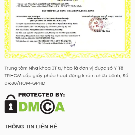
Trung tâm Nha khoa 3T tự hào là đơn vị được sở Y Tế
TP.HCM cấp giấy phép hoạt động khám chữa bệnh, Số
07688/HCM-GPHĐ
THÔNG TIN LIÊN HỆ