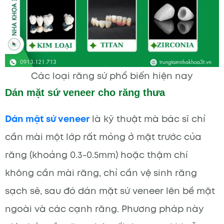
Các loại răng sứ phổ biến hiện nay
Dán mặt sứ veneer cho răng thưa
Dán mặt sứ veneer
là kỹ thuật mà bác sĩ chỉ
cần mài một lớp rất mỏng ở mặt trước của
răng (khoảng 0.3-0.5mm) hoặc thậm chí
không cần mài răng, chỉ cần vệ sinh răng
sạch sẽ, sau đó dán mặt sứ veneer lên bề mặt
ngoài và các cạnh răng. Phương pháp này