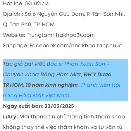
Hotline: 0913121713
Địa chỉ: Số 6 Nguyễn Cửu Đàm, P. Tân Sơn Nhì,
Q. Tân Phú, TP. HCM
Website: Trungtamnhakhoa3t.com
Fanpage: Facebook.com/nhakhoa.tanphu.3t
Tác giả bài viết:
Bác sĩ Phan Xuân Sơn
–
Chuyên khoa Răng Hàm Mặt,
ĐH Y Dược
TP.HCM
,
10 năm kinh nghiệm
.
Thành viên Hội
Răng Hàm Mặt Việt Nam
Ngày xuất bản: 22/03/2025
Lưu ý:
Mọi thông tin chỉ mang tính tham khảo,
không thay thế việc thăm khám và tư vấn từ