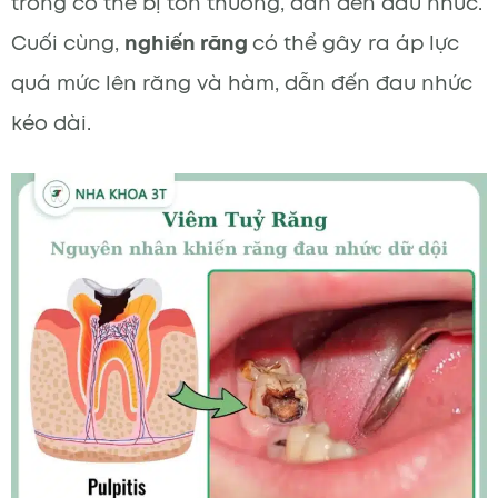
trong có thể bị tổn thương, dẫn đến đau nhức.
Cuối cùng,
nghiến răng
có thể gây ra áp lực
quá mức lên răng và hàm, dẫn đến đau nhức
kéo dài.