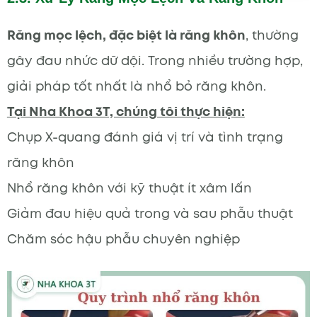
Răng mọc lệch, đặc biệt là răng khôn
, thường
gây đau nhức dữ dội. Trong nhiều trường hợp,
giải pháp tốt nhất là nhổ bỏ răng khôn.
Tại Nha Khoa 3T, chúng tôi thực hiện:
Chụp X-quang đánh giá vị trí và tình trạng
răng khôn
Nhổ răng khôn với kỹ thuật ít xâm lấn
Giảm đau hiệu quả trong và sau phẫu thuật
Chăm sóc hậu phẫu chuyên nghiệp