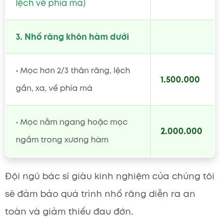
lệch về phía má)
3. Nhổ răng khôn hàm dưới
• Mọc hơn 2/3 thân răng, lệch
1.500.000
gần, xa, về phía má
• Mọc nằm ngang hoặc mọc
2.000.000
ngầm trong xương hàm
Đội ngũ bác sĩ giàu kinh nghiệm của chúng tôi
sẽ đảm bảo quá trình nhổ răng diễn ra an
toàn và giảm thiểu đau đớn.