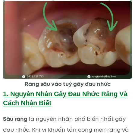
Răng sâu vào tuỷ gây đau nhức
1. Nguyên Nhân Gây Đau Nhức Răng Và
Cách Nhận Biết
Sâu răng
là nguyên nhân phổ biến nhất gây
đau nhức. Khi vi khuẩn tấn công men răng và