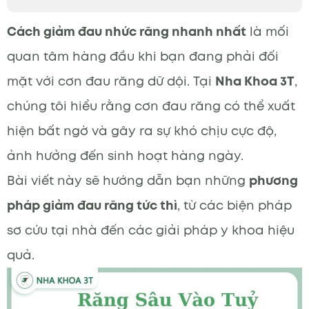
Cách giảm đau nhức răng nhanh nhất
là mối
quan tâm hàng đầu khi bạn đang phải đối
mặt với cơn đau răng dữ dội. Tại
Nha Khoa 3T
,
chúng tôi hiểu rằng cơn đau răng có thể xuất
hiện bất ngờ và gây ra sự khó chịu cực độ,
ảnh hưởng đến sinh hoạt hàng ngày.
Bài viết này sẽ hướng dẫn bạn những
phương
pháp giảm đau răng tức thì
, từ các biện pháp
sơ cứu tại nhà đến các giải pháp y khoa hiệu
quả.