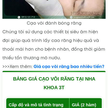
Cạo vôi đánh bóng răng
Chúng tôi sử dụng các thiết bị siêu âm hiện
đại giúp quá trình lấy cao răng hiệu quả và
thoải mái hơn cho bệnh nhân, đồng thời giảm
thiểu tổn thương mô nướu.
>>>Xem thêm:
Giá cạo vôi răng bao nhiêu tiền?
BẢNG GIÁ CẠO VÔI RĂNG TẠI NHA
KHOA 3T
Cấp độ và mô tả tình trạng
GIÁ (2 hàm)