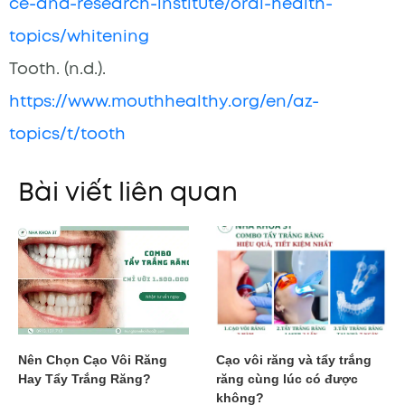
ce-and-research-institute/oral-health-
topics/whitening
Tooth. (n.d.).
https://www.mouthhealthy.org/en/az-
topics/t/tooth
Bài viết liên quan
Nên Chọn Cạo Vôi Răng
Cạo vôi răng và tẩy trắng
Hay Tẩy Trắng Răng?
răng cùng lúc có được
không?