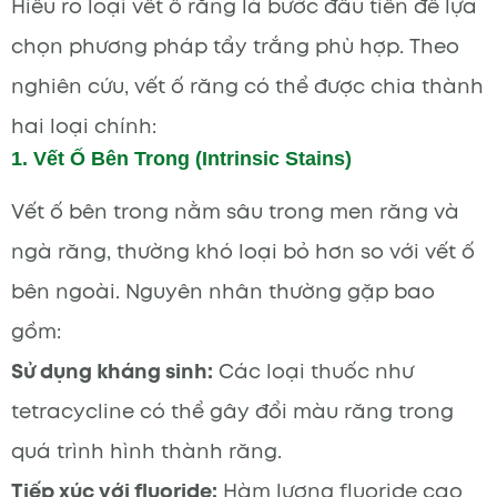
Hiểu rõ loại vết ố răng là bước đầu tiên để lựa
chọn phương pháp tẩy trắng phù hợp. Theo
nghiên cứu, vết ố răng có thể được chia thành
hai loại chính:
1. Vết Ố Bên Trong (Intrinsic Stains)
Vết ố bên trong nằm sâu trong men răng và
ngà răng, thường khó loại bỏ hơn so với vết ố
bên ngoài. Nguyên nhân thường gặp bao
gồm:
Sử dụng kháng sinh:
Các loại thuốc như
tetracycline có thể gây đổi màu răng trong
quá trình hình thành răng.
Tiếp xúc với fluoride:
Hàm lượng fluoride cao