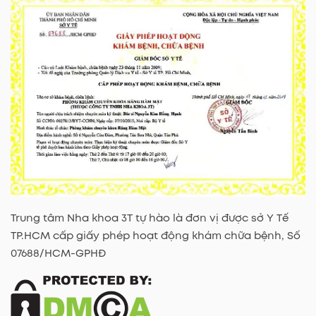
Trung tâm Nha khoa 3T tự hào là đơn vị được sở Y Tế
TP.HCM cấp giấy phép hoạt động khám chữa bệnh, Số
07688/HCM-GPHĐ