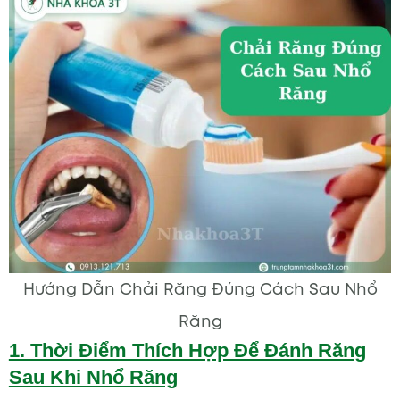
Hướng Dẫn Chải Răng Đúng Cách Sau Nhổ
Răng
1. Thời Điểm Thích Hợp Để Đánh Răng
Sau Khi Nhổ Răng