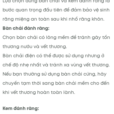
Lựa chọn đúng bàn chải và kem đánh răng là
bước quan trọng đầu tiên để đảm bảo vệ sinh
răng miệng an toàn sau khi nhổ răng khôn.
Bàn chải đánh răng:
Chọn bàn chải có lông mềm để tránh gây tổn
thương nướu và vết thương.
Bàn chải điện có thể được sử dụng nhưng ở
chế độ nhẹ nhất và tránh xa vùng vết thương.
Nếu bạn thường sử dụng bàn chải cứng, hãy
chuyển tạm thời sang bàn chải mềm cho đến
khi vết thương hoàn toàn lành.
Kem đánh răng: