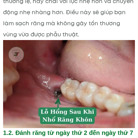
thường lệ, hãy chải với lực nhẹ hơn và chuyển
động nhẹ nhàng hơn. Điều này sẽ giúp bạn
làm sạch răng mà không gây tổn thương
vùng vừa được phẫu thuật.
1.2. Đánh răng từ ngày thứ 2 đến ngày thứ 7