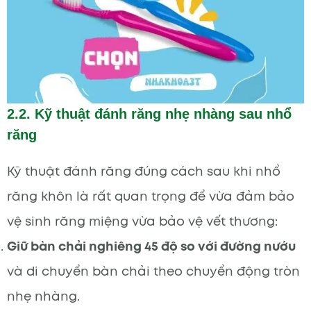
2.2. Kỹ thuật đánh răng nhẹ nhàng sau nhổ
răng
Kỹ thuật đánh răng đúng cách sau khi nhổ
răng khôn là rất quan trọng để vừa đảm bảo
vệ sinh răng miệng vừa bảo vệ vết thương:
Giữ bàn chải nghiêng 45 độ so với đường nướu
và di chuyển bàn chải theo chuyển động tròn
nhẹ nhàng.