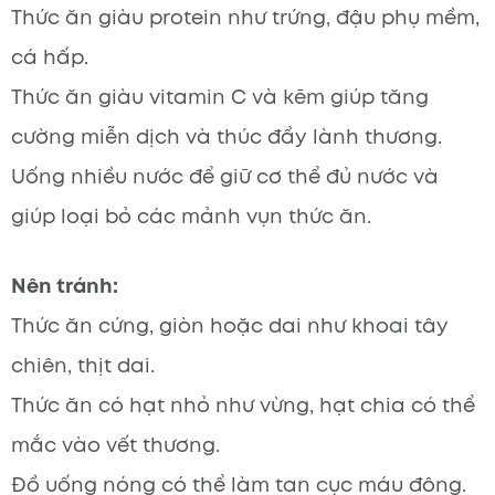
Thức ăn giàu protein như trứng, đậu phụ mềm,
cá hấp.
Thức ăn giàu vitamin C và kẽm giúp tăng
cường miễn dịch và thúc đẩy lành thương.
Uống nhiều nước để giữ cơ thể đủ nước và
giúp loại bỏ các mảnh vụn thức ăn.
Nên tránh:
Thức ăn cứng, giòn hoặc dai như khoai tây
chiên, thịt dai.
Thức ăn có hạt nhỏ như vừng, hạt chia có thể
mắc vào vết thương.
Đồ uống nóng có thể làm tan cục máu đông.