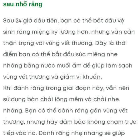
sau nhổ răng
Sau 24 giờ đầu tiên, bạn có thể bắt đầu vệ
sinh răng miệng kỹ lưỡng hơn, nhưng vẫn cần
thận trọng với vùng vết thương. Đây là thời
điểm bạn có thể bắt đầu súc miệng nhẹ
nhàng bằng nước muối ấm để giúp làm sạch
vùng vết thương và giảm vi khuẩn.
Khi đánh răng trong giai đoạn này, vẫn nên
sử dụng bàn chải lông mềm và chải nhẹ
nhàng. Bạn có thể đánh răng gần vùng vết
thương, nhưng hãy đảm bảo không chạm trực
tiếp vào nó. Đánh răng nhẹ nhàng sẽ giúp