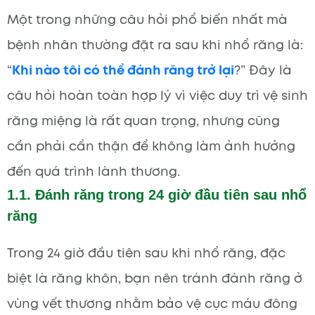
Một trong những câu hỏi phổ biến nhất mà
bệnh nhân thường đặt ra sau khi nhổ răng là:
“
Khi nào tôi có thể đánh răng trở lại
?” Đây là
câu hỏi hoàn toàn hợp lý vì việc duy trì vệ sinh
răng miệng là rất quan trọng, nhưng cũng
cần phải cẩn thận để không làm ảnh hưởng
đến quá trình lành thương.
1.1. Đánh răng trong 24 giờ đầu tiên sau nhổ
răng
Trong 24 giờ đầu tiên sau khi nhổ răng, đặc
biệt là răng khôn, bạn nên tránh đánh răng ở
vùng vết thương nhằm bảo vệ cục máu đông