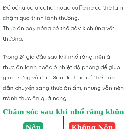
Đồ uống có alcohol hoặc caffeine có thể làm
chậm quá trình lành thương.
Thức ăn cay nóng có thể gây kích ứng vết
thương.
Trong 24 giờ đầu sau khi nhổ răng, nên ăn
thức ăn lạnh hoặc ở nhiệt độ phòng để giúp
giảm sưng và đau. Sau đó, bạn có thể dần
dần chuyển sang thức ăn ấm, nhưng vẫn nên
tránh thức ăn quá nóng.