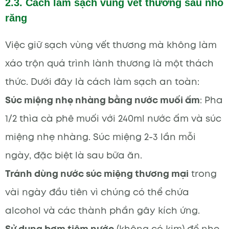
2.3. Cách làm sạch vùng vết thương sau nhổ
răng
Việc giữ sạch vùng vết thương mà không làm
xáo trộn quá trình lành thương là một thách
thức. Dưới đây là cách làm sạch an toàn:
Súc miệng nhẹ nhàng bằng nước muối ấm
: Pha
1/2 thìa cà phê muối với 240ml nước ấm và súc
miệng nhẹ nhàng. Súc miệng 2-3 lần mỗi
ngày, đặc biệt là sau bữa ăn.
Tránh dùng nước súc miệng thương mại
trong
vài ngày đầu tiên vì chúng có thể chứa
alcohol và các thành phần gây kích ứng.
Sử dụng bơm tiêm nước
(không có kim) để nhẹ