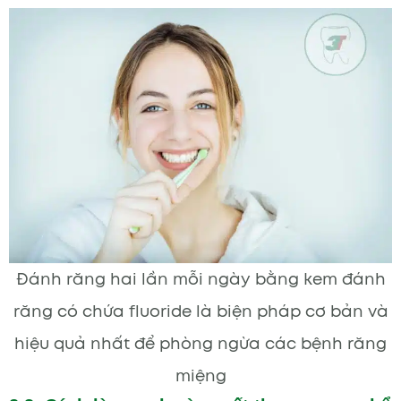
Đánh răng hai lần mỗi ngày bằng kem đánh
răng có chứa fluoride là biện pháp cơ bản và
hiệu quả nhất để phòng ngừa các bệnh răng
miệng