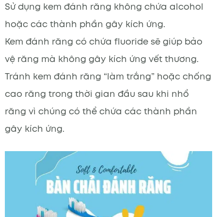
Sử dụng kem đánh răng không chứa alcohol
hoặc các thành phần gây kích ứng.
Kem đánh răng có chứa fluoride sẽ giúp bảo
vệ răng mà không gây kích ứng vết thương.
Tránh kem đánh răng “làm trắng” hoặc chống
cao răng trong thời gian đầu sau khi nhổ
răng vì chúng có thể chứa các thành phần
gây kích ứng.