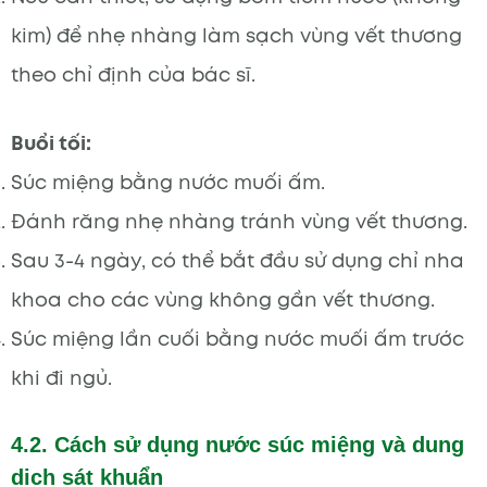
kim) để nhẹ nhàng làm sạch vùng vết thương
theo chỉ định của bác sĩ.
Buổi tối:
Súc miệng bằng nước muối ấm.
Đánh răng nhẹ nhàng tránh vùng vết thương.
Sau 3-4 ngày, có thể bắt đầu sử dụng chỉ nha
khoa cho các vùng không gần vết thương.
Súc miệng lần cuối bằng nước muối ấm trước
khi đi ngủ.
4.2. Cách sử dụng nước súc miệng và dung
dịch sát khuẩn