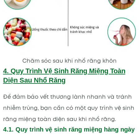
Chăm sóc sau khi nhổ răng khôn
4. Quy Trình Vệ Sinh Răng Miệng Toàn
Diện Sau Nhổ Răng
Để đảm bảo vết thương lành nhanh và tránh
nhiễm trùng, bạn cần có một quy trình vệ sinh
răng miệng toàn diện sau khi nhổ răng.
4.1. Quy trình vệ sinh răng miệng hàng ngày