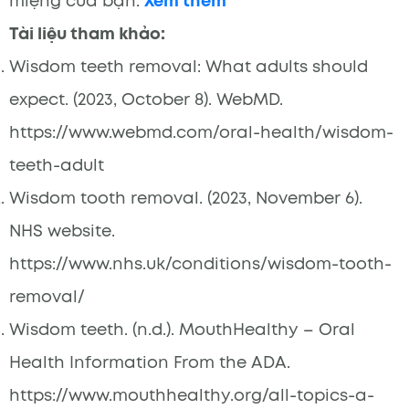
miệng của bạn.
Xem thêm
Tài liệu tham khảo:
Wisdom teeth removal: What adults should
expect. (2023, October 8). WebMD.
https://www.webmd.com/oral-health/wisdom-
teeth-adult
Wisdom tooth removal. (2023, November 6).
NHS website.
https://www.nhs.uk/conditions/wisdom-tooth-
removal/
Wisdom teeth. (n.d.). MouthHealthy – Oral
Health Information From the ADA.
https://www.mouthhealthy.org/all-topics-a-