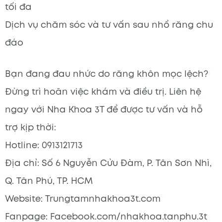
tối đa
Dịch vụ chăm sóc và tư vấn sau nhổ răng chu
đáo
Bạn đang đau nhức do răng khôn mọc lệch?
Đừng trì hoãn việc khám và điều trị. Liên hệ
ngay với Nha Khoa 3T để được tư vấn và hỗ
trợ kịp thời:
Hotline: 0913121713
Địa chỉ: Số 6 Nguyễn Cửu Đàm, P. Tân Sơn Nhì,
Q. Tân Phú, TP. HCM
Website: Trungtamnhakhoa3t.com
Fanpage: Facebook.com/nhakhoa.tanphu.3t