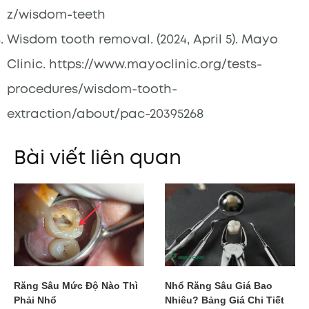
z/wisdom-teeth
Wisdom tooth removal. (2024, April 5). Mayo
Clinic. https://www.mayoclinic.org/tests-
procedures/wisdom-tooth-
extraction/about/pac-20395268
Bài viết liên quan
Răng Sâu Mức Độ Nào Thì
Nhổ Răng Sâu Giá Bao
Phải Nhổ
Nhiêu? Bảng Giá Chi Tiết