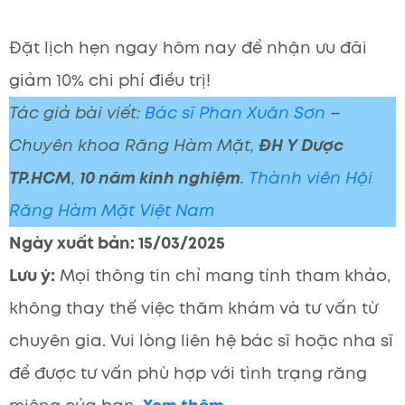
Đặt lịch hẹn ngay hôm nay để nhận ưu đãi
giảm 10% chi phí điều trị!
Tác giả bài viết:
Bác sĩ Phan Xuân Sơn
–
Chuyên khoa Răng Hàm Mặt,
ĐH Y Dược
TP.HCM
,
10 năm kinh nghiệm
.
Thành viên Hội
Răng Hàm Mặt Việt Nam
Ngày xuất bản: 15/03/2025
Lưu ý:
Mọi thông tin chỉ mang tính tham khảo,
không thay thế việc thăm khám và tư vấn từ
chuyên gia. Vui lòng liên hệ bác sĩ hoặc nha sĩ
để được tư vấn phù hợp với tình trạng răng