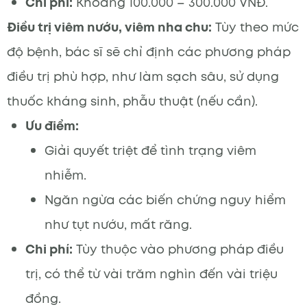
Chi phí:
Khoảng 100.000 – 300.000 VNĐ.
Điều trị viêm nướu, viêm nha chu:
Tùy theo mức
độ bệnh, bác sĩ sẽ chỉ định các phương pháp
điều trị phù hợp, như làm sạch sâu, sử dụng
thuốc kháng sinh, phẫu thuật (nếu cần).
Ưu điểm:
Giải quyết triệt để tình trạng viêm
nhiễm.
Ngăn ngừa các biến chứng nguy hiểm
như tụt nướu, mất răng.
Chi phí:
Tùy thuộc vào phương pháp điều
trị, có thể từ vài trăm nghìn đến vài triệu
đồng.