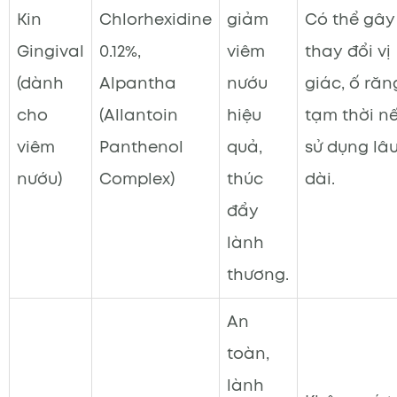
Kin
Chlorhexidine
giảm
Có thể gây
Gingival
0.12%,
viêm
thay đổi vị
(dành
Alpantha
nướu
giác, ố răn
cho
(Allantoin
hiệu
tạm thời n
viêm
Panthenol
quả,
sử dụng lâ
nướu)
Complex)
thúc
dài.
đẩy
lành
thương.
An
toàn,
lành