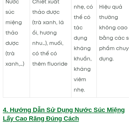
Nước
Chiết xuất
nhẹ, có
Hiệu quả
súc
thảo dược
thể có
thường
miệng
(trà xanh, lá
tác
không cao
thảo
ổi, hương
dụng
bằng các 
dược
nhu…), muối,
kháng
phẩm chuy
(trà
có thể có
khuẩn,
dụng.
xanh,…)
thêm fluoride
kháng
viêm
nhẹ.
4. Hướng Dẫn Sử Dụng Nước Súc Miệng
Lấy Cao Răng Đúng Cách