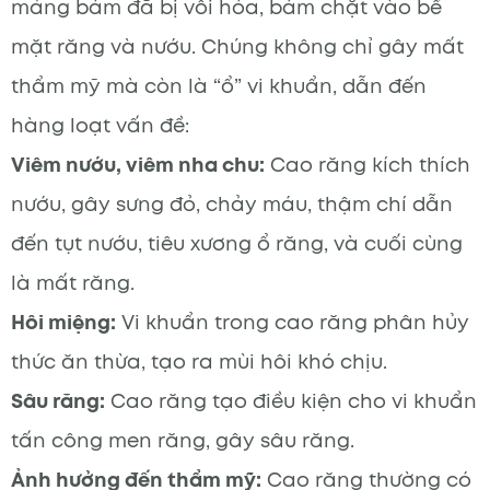
mảng bám đã bị vôi hóa, bám chặt vào bề
mặt răng và nướu. Chúng không chỉ gây mất
thẩm mỹ mà còn là “ổ” vi khuẩn, dẫn đến
hàng loạt vấn đề:
Viêm nướu, viêm nha chu:
Cao răng kích thích
nướu, gây sưng đỏ, chảy máu, thậm chí dẫn
đến tụt nướu, tiêu xương ổ răng, và cuối cùng
là mất răng.
Hôi miệng:
Vi khuẩn trong cao răng phân hủy
thức ăn thừa, tạo ra mùi hôi khó chịu.
Sâu răng:
Cao răng tạo điều kiện cho vi khuẩn
tấn công men răng, gây sâu răng.
Ảnh hưởng đến thẩm mỹ:
Cao răng thường có