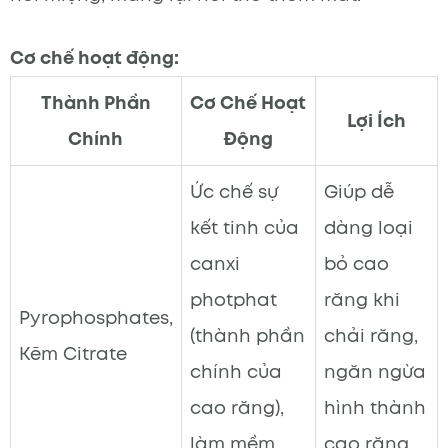
Cơ chế hoạt động:
Thành Phần
Cơ Chế Hoạt
Lợi Ích
Chính
Động
Ức chế sự
Giúp dễ
kết tinh của
dàng loại
canxi
bỏ cao
photphat
răng khi
Pyrophosphates,
(thành phần
chải răng,
Kẽm Citrate
chính của
ngăn ngừa
cao răng),
hình thành
làm mềm
cao răng