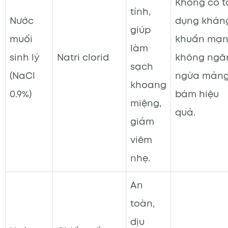
Không có t
tính,
Nước
dụng khán
giúp
muối
khuẩn mạn
làm
sinh lý
Natri clorid
không ngă
sạch
(NaCl
ngừa mản
khoang
0.9%)
bám hiệu
miệng,
quả.
giảm
viêm
nhẹ.
An
toàn,
dịu