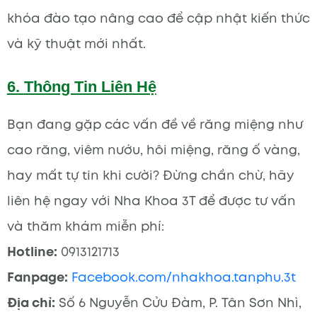
khóa đào tạo nâng cao để cập nhật kiến thức
và kỹ thuật mới nhất.
6.
Thông Tin Liên Hệ
Bạn đang gặp các vấn đề về răng miệng như
cao răng, viêm nướu, hôi miệng, răng ố vàng,
hay mất tự tin khi cười? Đừng chần chừ, hãy
liên hệ ngay với Nha Khoa 3T để được tư vấn
và thăm khám miễn phí:
Hotline:
0913121713
Fanpage:
Facebook.com/nhakhoa.tanphu.3t
Địa chỉ:
Số 6 Nguyễn Cửu Đàm, P. Tân Sơn Nhì,