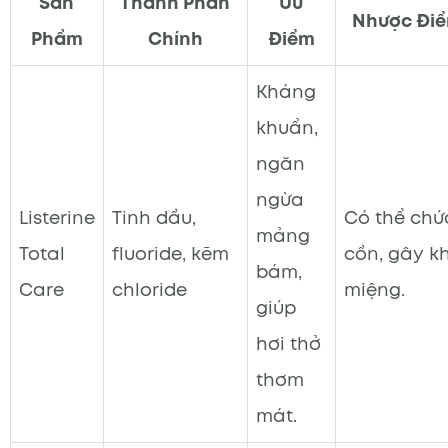
Sản
Thành Phần
Ưu
Nhược Đi
Phẩm
Chính
Điểm
Kháng
khuẩn,
ngăn
ngừa
Listerine
Tinh dầu,
Có thể chứ
mảng
Total
fluoride, kẽm
cồn, gây k
bám,
Care
chloride
miệng.
giúp
hơi thở
thơm
mát.