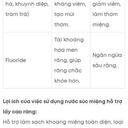
hà, khuynh diệp,
kháng viêm,
giảm viêm,
tràm trà)
tạo mùi
làm thơm
thơm.
miệng.
Tái khoáng
hóa men
Ngăn ngừa
Fluoride
răng, giúp
sâu răng.
răng chắc
khỏe hơn.
Lợi ích của việc sử dụng nước súc miệng hỗ trợ
lấy cao răng:
Hỗ trợ làm sạch khoang miệng toàn diện, loại