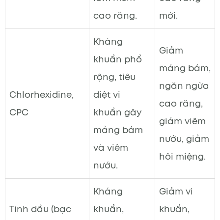
cao răng.
mới.
Kháng
Giảm
khuẩn phổ
mảng bám,
rộng, tiêu
ngăn ngừa
Chlorhexidine,
diệt vi
cao răng,
CPC
khuẩn gây
giảm viêm
mảng bám
nướu, giảm
và viêm
hôi miệng.
nướu.
Kháng
Giảm vi
Tinh dầu (bạc
khuẩn,
khuẩn,