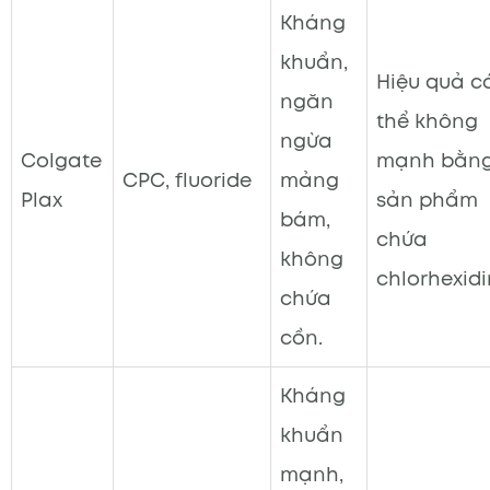
Kháng
khuẩn,
Hiệu quả c
ngăn
thể không
ngừa
Colgate
mạnh bằn
CPC, fluoride
mảng
Plax
sản phẩm
bám,
chứa
không
chlorhexidi
chứa
cồn.
Kháng
khuẩn
mạnh,