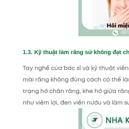
1.3. Kỹ thuật làm răng sứ không đạt c
Tay nghề của bác sĩ và kỹ thuật viê
mài răng không đúng cách có thể làm
trạng hở chân răng, khe hở giữa răng
như viêm lợi, đen viền nướu và làm s