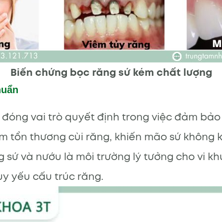
Biến chứng bọc răng sứ kém chất lượng
huẩn
n đóng vai trò quyết định trong việc đảm bảo
 tổn thương cùi răng, khiến mão sứ không k
 sứ và nướu là môi trường lý tưởng cho vi kh
uy yếu cấu trúc răng.