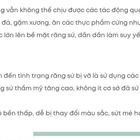
g vẫn không thể chịu được các tác động quá
 đá, gặm xương, ăn các thực phẩm cứng như 
 lớn lên bề mặt răng sứ, dần dần làm suy yế
ến tình trạng răng sứ bị vỡ là sử dụng các 
g sứ thẩm mỹ tăng cao, không ít cơ sở đã sử 
 bền thấp, dễ bị thay đổi màu sắc, sứt mẻ h