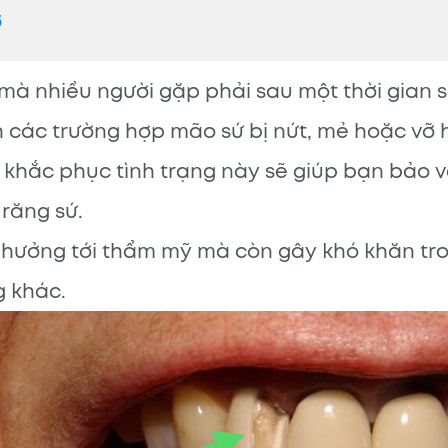
ỡ
 mà nhiều người gặp phải sau một thời gian
n các trường hợp mão sứ bị nứt, mẻ hoặc vỡ 
khắc phục tình trạng này sẽ giúp bạn bảo 
 răng sứ.
hưởng tới thẩm mỹ mà còn gây khó khăn tro
g khác.