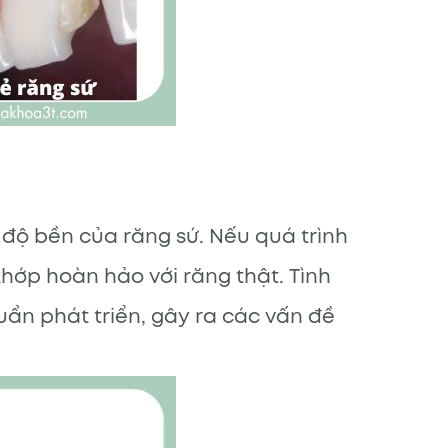
 độ bền của răng sứ. Nếu quá trình
hớp hoàn hảo với răng thật. Tình
uẩn phát triển, gây ra các vấn đề