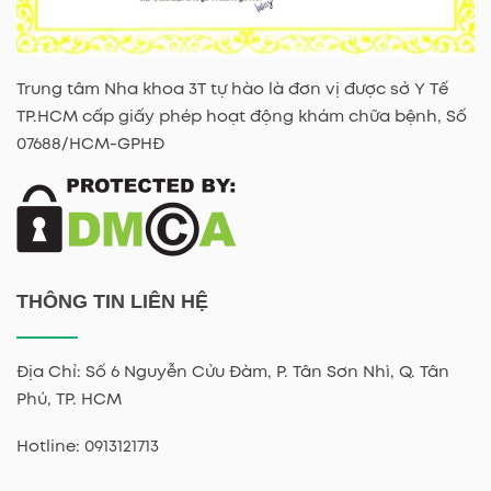
Trung tâm Nha khoa 3T tự hào là đơn vị được sở Y Tế
TP.HCM cấp giấy phép hoạt động khám chữa bệnh, Số
07688/HCM-GPHĐ
THÔNG TIN LIÊN HỆ
Địa Chỉ: Số 6 Nguyễn Cửu Đàm, P. Tân Sơn Nhì, Q. Tân
Phú, TP. HCM
Hotline: 0913121713