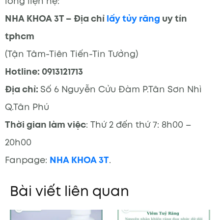
lòng liện hệ:
NHA KHOA 3T – Địa chỉ
lấy tủy răng
uy tín
tphcm
(Tận Tâm-Tiên Tiến-Tin Tưởng)
Hotline: 0913121713
Địa chỉ:
Số 6 Nguyễn Cửu Đàm P.Tân Sơn Nhì
Q.Tân Phú
Thời gian làm việc
: Thứ 2 đến thứ 7: 8h00 –
20h00
Fanpage:
NHA KHOA 3T
.
Bài viết liên quan