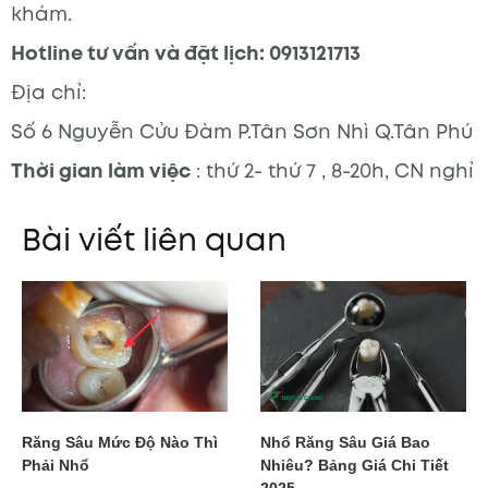
khám.
Hotline tư vấn và đặt lịch: 0913121713
Địa chỉ:
Số 6 Nguyễn Cửu Đàm P.Tân Sơn Nhì Q.Tân Phú
Thời gian làm việc
: thứ 2- thứ 7 , 8-20h, CN nghỉ
Bài viết liên quan
Răng Sâu Mức Độ Nào Thì
Nhổ Răng Sâu Giá Bao
Phải Nhổ
Nhiêu? Bảng Giá Chi Tiết