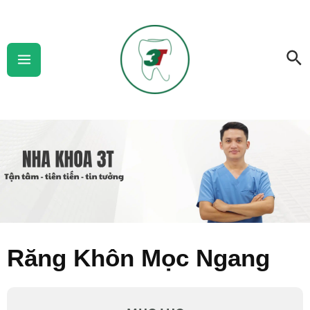
Skip
Main
to
Menu
Se
content
Răng Khôn Mọc Ngang