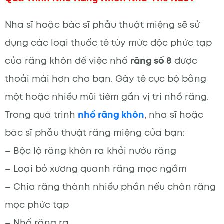
Nha sĩ hoặc bác sĩ phẫu thuật miệng sẽ sử
dụng các loại thuốc tê tùy mức độc phức tạp
của răng khôn để việc nhổ
răng số 8
được
thoải mái hơn cho bạn. Gây tê cục bộ bằng
một hoặc nhiều mũi tiêm gần vị trí nhổ răng.
Trong quá trình
nhổ răng khôn
, nha sĩ hoặc
bác sĩ phẫu thuật răng miệng của bạn:
– Bộc lộ răng khôn ra khỏi nướu răng
– Loại bỏ xương quanh răng mọc ngầm
– Chia răng thành nhiều phần nếu chân răng
mọc phức tạp
– Nhổ răng ra