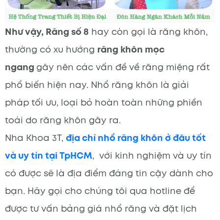
Như vậy, Răng số 8
hay còn gọi là răng khôn,
thường có xu hướng
răng khôn mọc
ngang
gây nên các vấn đề về răng miệng rất
phổ biến hiện nay. Nhổ răng khôn là giải
pháp tối ưu, loại bỏ hoàn toàn những phiền
toái do răng khôn gây ra.
Nha Khoa 3T,
địa chỉ nhổ răng khôn ở đâu tốt
và uy tín tại TpHCM
, với kinh nghiệm và uy tín
có được sẽ là địa điểm đáng tin cậy dành cho
bạn. Hãy gọi cho chúng tôi qua hotline để
được tư vấn bảng giá nhổ răng và đặt lịch