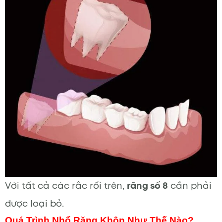
Với tất cả các rắc rối trên,
răng số 8
cần phải
được loại bỏ.
Quá Trình Nhổ Răng Khôn Như Thế Nào?