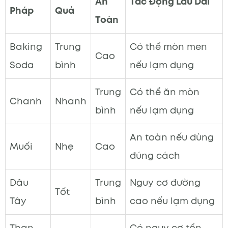
An
Tác Động Lâu Dài
Pháp
Quả
Toàn
Baking
Trung
Có thể mòn men
Cao
Soda
bình
nếu lạm dụng
Trung
Có thể ăn mòn
Chanh
Nhanh
bình
nếu lạm dụng
An toàn nếu dùng
Muối
Nhẹ
Cao
đúng cách
Dâu
Trung
Nguy cơ đường
Tốt
Tây
bình
cao nếu lạm dụng
Than
Có nguy cơ tổn