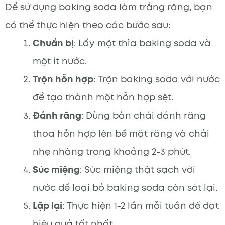
Để sử dụng baking soda làm trắng răng, bạn
có thể thực hiện theo các bước sau:
Chuẩn bị
: Lấy một thìa baking soda và
một ít nước.
Trộn hỗn hợp
: Trộn baking soda với nước
để tạo thành một hỗn hợp sệt.
Đánh răng
: Dùng bàn chải đánh răng
thoa hỗn hợp lên bề mặt răng và chải
nhẹ nhàng trong khoảng 2-3 phút.
Súc miệng
: Súc miệng thật sạch với
nước để loại bỏ baking soda còn sót lại.
Lặp lại
: Thực hiện 1-2 lần mỗi tuần để đạt
hiệu quả tốt nhất.