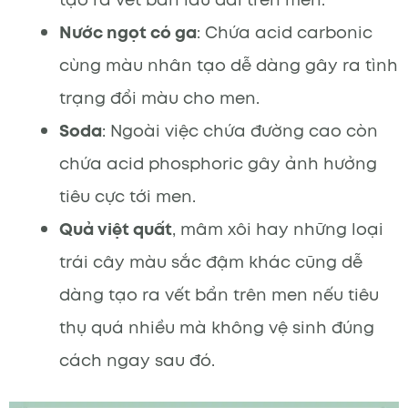
Nước ngọt có ga
: Chứa acid carbonic
cùng màu nhân tạo dễ dàng gây ra tình
trạng đổi màu cho men.
Soda
: Ngoài việc chứa đường cao còn
chứa acid phosphoric gây ảnh hưởng
tiêu cực tới men.
Quả việt quất
, mâm xôi hay những loại
trái cây màu sắc đậm khác cũng dễ
dàng tạo ra vết bẩn trên men nếu tiêu
thụ quá nhiều mà không vệ sinh đúng
cách ngay sau đó.