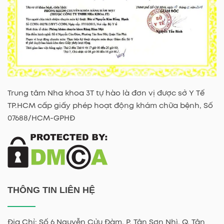
Trung tâm Nha khoa 3T tự hào là đơn vị được sở Y Tế
TP.HCM cấp giấy phép hoạt động khám chữa bệnh, Số
07688/HCM-GPHĐ
THÔNG TIN LIÊN HỆ
Địa Chỉ: Số 6 Nguyễn Cửu Đàm, P. Tân Sơn Nhì, Q. Tân