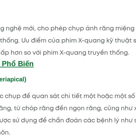
ông nghệ mới, cho phép chụp ảnh răng miện
 thống. Ưu điểm của phim X-quang kỹ thuật số
ấp hơn so với phim X-quang truyền thống.
 Phổ Biến
riapical)
chụp để quan sát chi tiết một hoặc một số 
 răng, từ chóp răng đến ngọn răng, cũng nh
ợc sử dụng để chẩn đoán các bệnh lý như s
hôn.