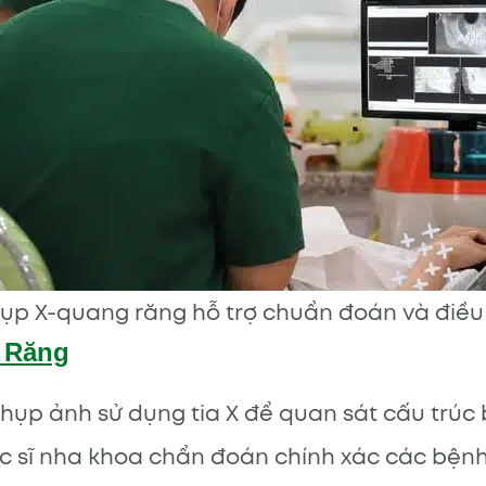
ụp X-quang răng hỗ trợ chuẩn đoán và điều t
 Răng
hụp ảnh sử dụng tia X để quan sát cấu trúc
c sĩ nha khoa chẩn đoán chính xác các bệnh