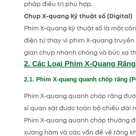
pháp điều trị phù hợp.
Chụp X-quang Kỹ thuật số (Digital)
Phim X-quang kỹ thuật số là một c
điện tử thay vì phim X-quang truyền
gian chụp nhanh chóng và bức xạ th
2. Các Loại Phim X-Quang Răng
2.1. Phim X-quang quanh chóp răng (Pe
Phim X-quang quanh chóp răng được 
sĩ quan sát được toàn bộ chiều dài
Phim X-quang quanh chóp thường đư
xương hàm và các vấn đề về răng k