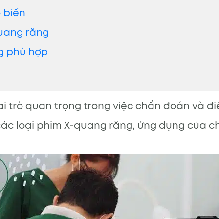
 biến
quang răng
ng phù hợp
i trò quan trọng trong việc chẩn đoán và điề
các loại phim X-quang răng, ứng dụng của ch