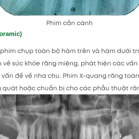
Phim cắn cánh
oramic)
 phim chụp toàn bộ hàm trên và hàm dưới tr
 về sức khỏe răng miệng, phát hiện các vấn
 vấn đề về nha chu. Phim X-quang răng toà
 quát hoặc chuẩn bị cho các phẫu thuật ră