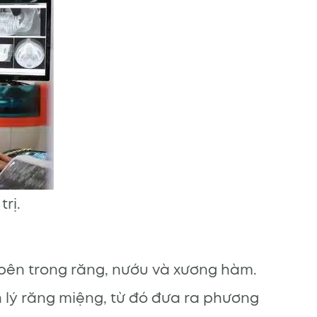
rị.
 bên trong răng, nướu và xương hàm.
 lý răng miệng, từ đó đưa ra phương