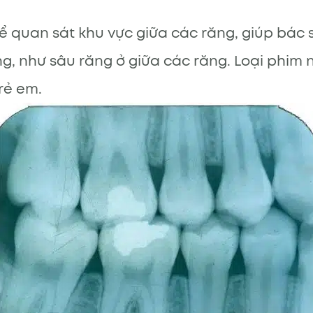
 quan sát khu vực giữa các răng, giúp bác s
, như sâu răng ở giữa các răng. Loại phim n
rẻ em.