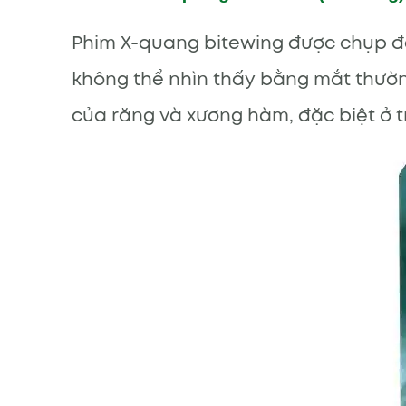
Phim X-quang bitewing được chụp để
không thể nhìn thấy bằng mắt thường
của răng và xương hàm, đặc biệt ở t