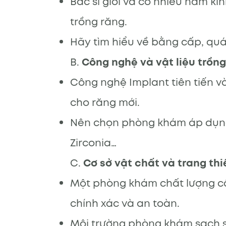
Bác sĩ giỏi và có nhiều năm ki
trồng răng.
Hãy tìm hiểu về bằng cấp, quá
B.
Công nghệ và vật liệu trồng
Công nghệ Implant tiên tiến v
cho răng mới.
Nên chọn phòng khám áp dụng k
Zirconia…
C.
Cơ sở vật chất và trang thiế
Một phòng khám chất lượng cần
chính xác và an toàn.
Môi trường phòng khám sạch s