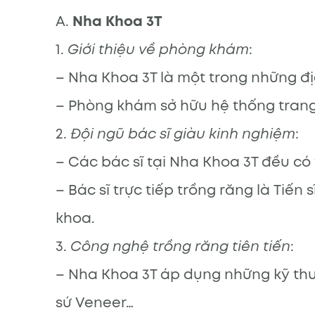
A.
Nha Khoa 3T
1.
Giới thiệu về phòng khám
:
– Nha Khoa 3T là một trong những đị
– Phòng khám sở hữu hệ thống trang 
2.
Đội ngũ bác sĩ giàu kinh nghiệm
:
– Các bác sĩ tại Nha Khoa 3T đều có
– Bác sĩ trực tiếp trồng răng là Tiế
khoa.
3.
Công nghệ trồng răng tiên tiến
:
– Nha Khoa 3T áp dụng những kỹ thuậ
sứ Veneer…