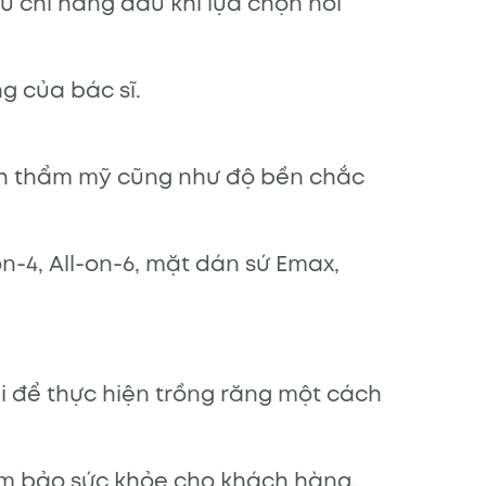
êu chí hàng đầu khi lựa chọn nơi
g của bác sĩ.
ính thẩm mỹ cũng như độ bền chắc
n-4, All-on-6, mặt dán sứ Emax,
i để thực hiện trồng răng một cách
ảm bảo sức khỏe cho khách hàng.