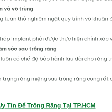
n và vô trùng
ng tuân thủ nghiêm ngặt quy trình vô khuẩn đ
hép Implant phải được thực hiện chính xác 
ăm sóc sau trồng răng
 luôn có chế độ bảo hành lâu dài cho răng 
nh trạng răng miệng sau trồng răng cũng rất 
Uy Tín Để Trồng Răng Tại TP.HCM