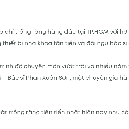
a chỉ trồng răng hàng đầu tại TP.HCM với hơ
thiết bị nha khoa tân tiến và đội ngũ bác s
 trình độ chuyên môn vượt trội và nhiều năm 
n sĩ – Bác sĩ Phan Xuân Sơn, một chuyên gia h
t trồng răng tiên tiến nhất hiện nay như cấ