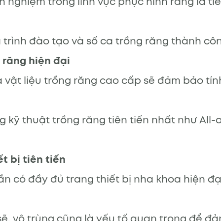
nh nghiệm trong lĩnh vực phục hình răng là ti
 trình đào tạo và số ca trồng răng thành côn
 răng hiện đại
à vật liệu trồng răng cao cấp sẽ đảm bảo t
ỹ thuật trồng răng tiên tiến nhất như All-o
t bị tiên tiến
 có đầy đủ trang thiết bị nha khoa hiện đạ
ẽ, vô trùng cũng là yếu tố quan trọng để đ