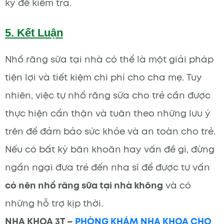
kỳ để kiểm tra.
5. Kết Luận
Nhổ răng sữa tại nhà có thể là một giải pháp
tiện lợi và tiết kiệm chi phí cho cha mẹ. Tuy
nhiên, việc tự nhổ răng sữa cho trẻ cần được
thực hiện cẩn thận và tuân theo những lưu ý
trên để đảm bảo sức khỏe và an toàn cho trẻ.
Nếu có bất kỳ băn khoăn hay vấn đề gì, đừng
ngần ngại đưa trẻ đến nha sĩ để được tư vấn
có nên nhổ răng sữa tại nhà không
và có
những hỗ trợ kịp thời.
NHA KHOA 3T –
PHÒNG KHÁM NHA KHOA CHO