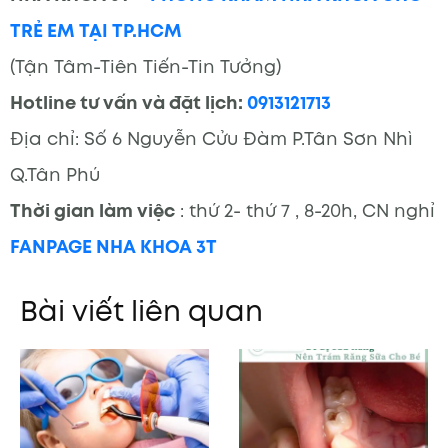
TRẺ EM TẠI TP.HCM
(Tận Tâm-Tiên Tiến-Tin Tưởng)
Hotline tư vấn và đặt lịch:
0913121713
Địa chỉ: Số 6 Nguyễn Cửu Đàm P.Tân Sơn Nhì
Q.Tân Phú
Thời gian làm việc
: thứ 2- thứ 7 , 8-20h, CN nghỉ
FANPAGE NHA KHOA 3T
Bài viết liên quan