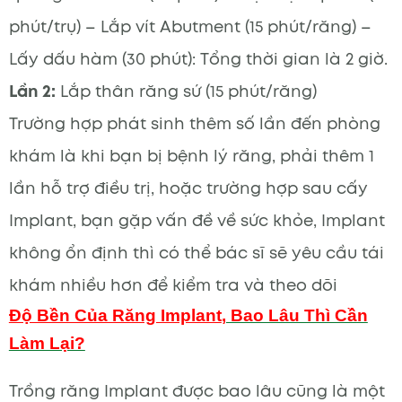
phút/trụ) – Lắp vít Abutment (15 phút/răng) –
Lấy dấu hàm (30 phút): Tổng thời gian là 2 giờ.
Lần 2:
Lắp thân răng sứ (15 phút/răng)
Trường hợp phát sinh thêm số lần đến phòng
khám là khi bạn bị bệnh lý răng, phải thêm 1
lần hỗ trợ điều trị, hoặc trường hợp sau cấy
Implant, bạn gặp vấn đề về sức khỏe, Implant
không ổn định thì có thể bác sĩ sẽ yêu cầu tái
khám nhiều hơn để kiểm tra và theo dõi
Độ Bền Của Răng Implant
, Bao Lâu Thì Cần
Làm Lại?
Trồng răng Implant được bao lâu cũng là một