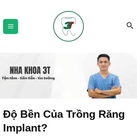
Skip
Main
to
Menu
Se
content
Độ Bền Của Trồng Răng
Implant?