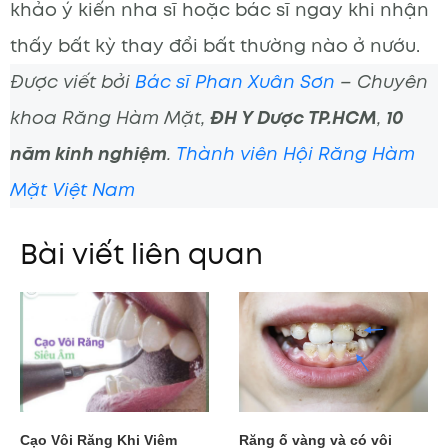
khảo ý kiến nha sĩ hoặc bác sĩ ngay khi nhận
thấy bất kỳ thay đổi bất thường nào ở nướu.
Được viết bởi
Bác sĩ Phan Xuân Sơn
– Chuyên
khoa Răng Hàm Mặt,
ĐH Y Dược TP.HCM
,
10
năm kinh nghiệm
.
Thành viên Hội Răng Hàm
Mặt Việt Nam
Bài viết liên quan
Cạo Vôi Răng Khi Viêm
Răng ố vàng và có vôi