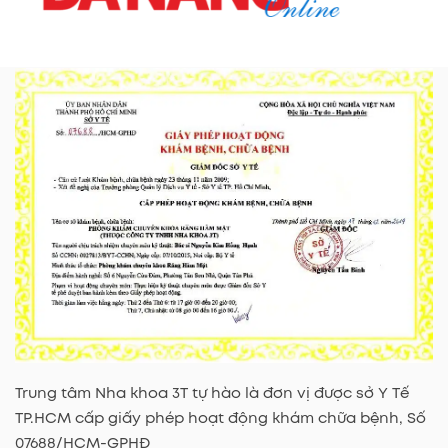
Trung tâm Nha khoa 3T tự hào là đơn vị được sở Y Tế
TP.HCM cấp giấy phép hoạt động khám chữa bệnh, Số
07688/HCM-GPHĐ