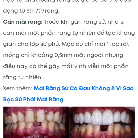
động từ 5tr-7tr/răng.
Cần mài răng
: Trước khi gắn răng sứ, nha sĩ
cần mài một phần răng tự nhiên để tạo không
gian cho lớp sứ phủ. Mặc dù chỉ mài 1 lớp rất
mỏng chỉ khoảng 0,5mm mặt ngoài nhưng
điều này có thể gây mất vĩnh viễn một phần
răng tự nhiên.
Xem thêm:
Mài Răng Sứ Có Đau Không & Vì Sao
Bọc Sứ Phải Mài Răng