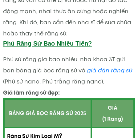
răng sứ vẫn có thể bị vỡ hoặc hư hại do tác
động mạnh, nhai thức ăn cứng hoặc nghiến
răng. Khi đó, bạn cần đến nha sĩ để sửa chữa
hoặc thay thế răng sứ.
Phủ Răng Sứ Bao Nhiêu Tiền?
Phủ sứ răng giá bao nhiêu, nha khoa 3T gửi
bạn bảng giá bọc răng sứ và
giá dán răng sứ
(Phủ sứ nano, Phủ trắng răng nano).
Giá làm răng sứ đẹp:
GIÁ
BẢNG GIÁ BỌC RĂNG SỨ 2025
(1 Răng)
Răng Sứ Kim Loại MỸ