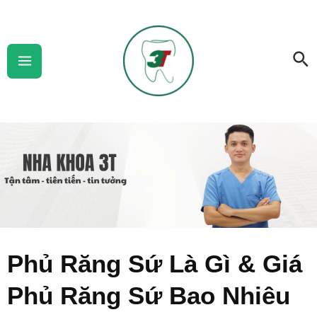
Skip
Main
to
Menu
Se
content
Phủ Răng Sứ Là Gì & Giá
Phủ Răng Sứ Bao Nhiêu