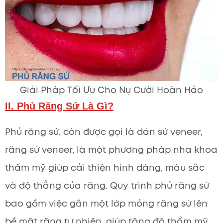
Giải Pháp Tối Ưu Cho Nụ Cười Hoàn Hảo
II. Phủ Răng Sứ Là Gì?
Phủ răng sứ, còn được gọi là dán sứ veneer,
răng sứ veneer, là một phương pháp nha khoa
thẩm mỹ giúp cải thiện hình dáng, màu sắc
và độ thẳng của răng. Quy trình phủ răng sứ
bao gồm việc gắn một lớp mỏng răng sứ lên
bề mặt răng tự nhiên, giúp tăng độ thẩm mỹ