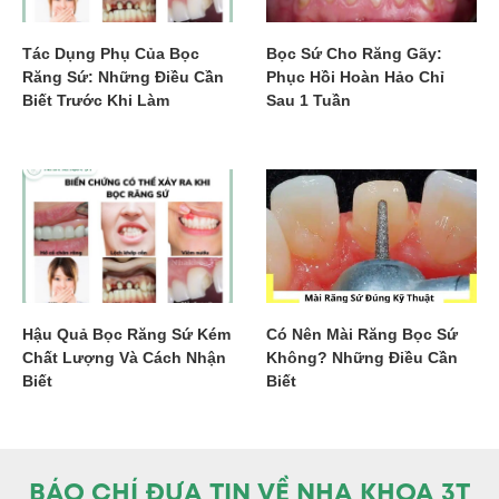
Tác Dụng Phụ Của Bọc
Bọc Sứ Cho Răng Gãy:
Răng Sứ: Những Điều Cần
Phục Hồi Hoàn Hảo Chỉ
Biết Trước Khi Làm
Sau 1 Tuần
Hậu Quả Bọc Răng Sứ Kém
Có Nên Mài Răng Bọc Sứ
Chất Lượng Và Cách Nhận
Không? Những Điều Cần
Biết
Biết
BÁO CHÍ ĐƯA TIN VỀ NHA KHOA 3T