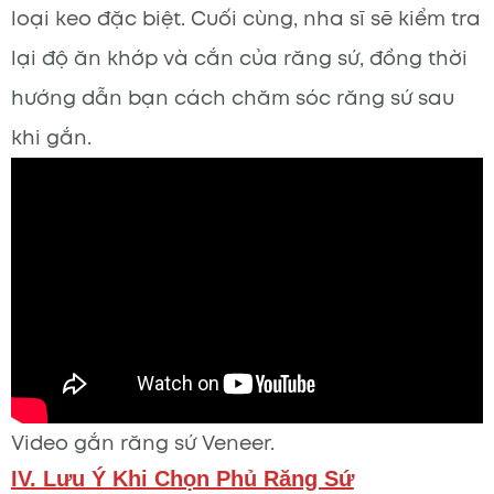
loại keo đặc biệt. Cuối cùng, nha sĩ sẽ kiểm tra
lại độ ăn khớp và cắn của răng sứ, đồng thời
hướng dẫn bạn cách chăm sóc răng sứ sau
khi gắn.
Video gắn răng sứ Veneer.
IV. Lưu Ý Khi Chọn Phủ Răng Sứ