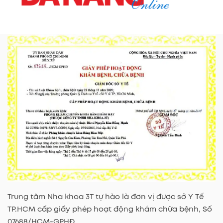
Trung tâm Nha khoa 3T tự hào là đơn vị được sở Y Tế
TP.HCM cấp giấy phép hoạt động khám chữa bệnh, Số
07688/HCM-GPHĐ